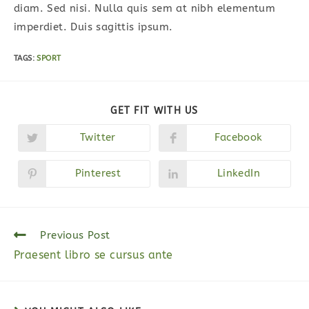
diam. Sed nisi. Nulla quis sem at nibh elementum
imperdiet. Duis sagittis ipsum.
TAGS:
SPORT
SHARE
GET FIT WITH US
THIS
CONTENT
Twitter
Facebook
Opens
Opens
in
in
a
a
new
new
Pinterest
LinkedIn
Opens
Opens
window
window
in
in
a
a
new
new
window
window
Read
Previous Post
more
Praesent libro se cursus ante
articles