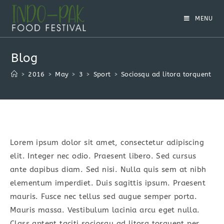
Skip
to
MENU
content
Blog
>
2016
>
May
>
3
>
Sport
>
Sociosqu ad litora torquent
Lorem ipsum dolor sit amet, consectetur adipiscing
elit. Integer nec odio. Praesent libero. Sed cursus
ante dapibus diam. Sed nisi. Nulla quis sem at nibh
elementum imperdiet. Duis sagittis ipsum. Praesent
mauris. Fusce nec tellus sed augue semper porta.
Mauris massa. Vestibulum lacinia arcu eget nulla.
Class aptent taciti sociosqu ad litora torquent per